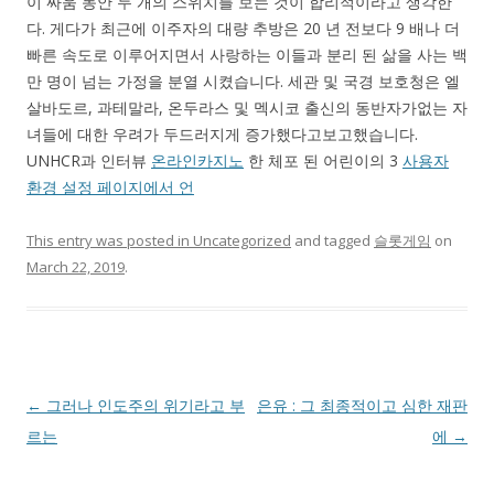
이 싸움 동안 두 개의 스위치를 보는 것이 합리적이라고 생각한
다. 게다가 최근에 이주자의 대량 추방은 20 년 전보다 9 배나 더
빠른 속도로 이루어지면서 사랑하는 이들과 분리 된 삶을 사는 백
만 명이 넘는 가정을 분열 시켰습니다. 세관 및 국경 보호청은 엘
살바도르, 과테말라, 온두라스 및 멕시코 출신의 동반자가없는 자
녀들에 대한 우려가 두드러지게 증가했다고보고했습니다.
UNHCR과 인터뷰
온라인카지노
한 체포 된 어린이의 3
사용자
환경 설정 페이지에서 언
This entry was posted in
Uncategorized
and tagged
슬롯게임
on
March 22, 2019
.
Post navigation
←
그러나 인도주의 위기라고 부
은유 : 그 최종적이고 심한 재판
르는
에
→