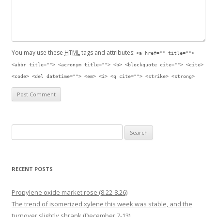
You may use these
HTML
tags and attributes:
<a href="" title="">
<abbr title=""> <acronym title=""> <b> <blockquote cite=""> <cite>
<code> <del datetime=""> <em> <i> <q cite=""> <strike> <strong>
Search for:
RECENT POSTS
Propylene oxide market rose (8.22-8.26)
The trend of isomerized xylene this week was stable, and the
turnover slightly shrank (December 7-13)