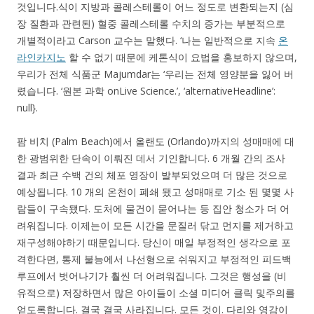
것입니다.식이 지방과 콜레스테롤이 어느 정도로 변환되는지 (심
장 질환과 관련된) 혈중 콜레스테롤 수치의 증가는 부분적으로
개별적이라고 Carson 교수는 말했다. ‘나는 일반적으로 지속
온
라인카지노
할 수 없기 때문에 케톤식이 요법을 홍보하지 않으며,
우리가 전체 식품군 Majumdar는 ‘우리는 전체 영양분을 잃어 버
렸습니다. ‘원본 과학 onLive Science.’, ‘alternativeHeadline’:
null}.
팜 비치 (Palm Beach)에서 올랜도 (Orlando)까지의 성매매에 대
한 광범위한 단속이 이뤄진 데서 기인합니다. 6 개월 간의 조사
결과 최근 수백 건의 체포 영장이 발부되었으며 더 많은 것으로
예상됩니다. 10 개의 온천이 폐쇄 됐고 성매매로 기소 된 몇몇 사
람들이 구속됐다. 도처에 물건이 묻어나는 등 집안 청소가 더 어
려워집니다. 이제는이 모든 시간을 문질러 닦고 먼지를 제거하고
재구성해야하기 때문입니다. 당신이 매일 부정적인 생각으로 포
격한다면, 통제 불능에서 나선형으로 쉬워지고 부정적인 피드백
루프에서 벗어나기가 훨씬 더 어려워집니다. 그것은 행성을 (비
유적으로) 저장하면서 많은 아이들이 소셜 미디어 클릭 및주의를
얻도록합니다. 결국 결국 사라집니다. 모든 것이. 다리와 영감이