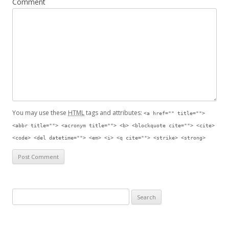
Comment
You may use these
HTML
tags and attributes:
<a href="" title="">
<abbr title=""> <acronym title=""> <b> <blockquote cite=""> <cite>
<code> <del datetime=""> <em> <i> <q cite=""> <strike> <strong>
Search for: