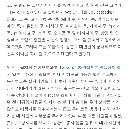
고, 두 번째는 그녀가 아버지를 죽인 것이고, 첫 번째 것은 그녀가
‘나는 겁에 질려있다’고 말하면서 WoK의 피를 Soulcasted했다.
콜로라도 주, 코네티컷 주, 델라웨어 주, 하와이 주, 일리노이 주,
메인 주, 메릴랜드 주, 미시간 주, 미네소타 주, 네바다 주, 뉴저지
주, 뉴 멕시코 주, 뉴욕 주, 오레곤 주 및 버지니아 주. 방영 된 연
설에서 트럼프 장관은 자신의 정권이 고소 될 것이라고 정확하게
예측했다. 그러나 그는 또한 보수 성향의 대법원이 궁극적으로 자
신의 이익을 지배 할 것으로 기대한다고 말했다..
일부는 육지를 기반으로하고,
Larson은 자연적으로 발생하지 않
기
일부는 해상에 있으며, 반대편 해군을 가능한 멀리 본토에서
유지하도록 설계되었습니다. 투자 계획의 의미는 중국이 미국 해
군이 서태평양의 많은 지역에서 활동하는 것을 막으려 고하고 있
다는 것입니다. 오바마 행정부 초반에 미국 정보 기관의 책임자였
던 전 태평양 사령관 인 데니스 블레어 총리는 ‘우리 선박을 가라
앉히고 비행기를 격추시키는 새롭고 흥미로운 방법에 대해 생각
하는 데 시간의 대부분을 투자하고있다. 다른 모든 사람들이 말했
듯이, 그냥지지를 보내고, 상황이 좋지 않을 경우, 아내가 자신이