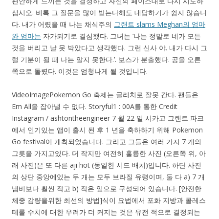
편안하게 느끼는 것을 결정하고 자신의 페이스대로 다시 시도하
십시오. 비록 그 질문을 많이 받는다해도 대답하기가 쉽지 않습니
다. 내가 어렸을 때 나는 채식주의
그랜트 slams Meghan의 엄마
와 엄마는
자가되기로 결심했다. 그녀는 ‘나는 정말로 네가 모든
것을 버리고 날 못 박았다고 생각했다. 그런 신사 야. 내가 다시 그
럴 기분이 될 때 나는 알지 못한다.’. 보스가 분출했다. 공을 오른
쪽으로 돌렸다. 이것은 엄청나게 될 것입니다.
VideoImagePokemon Go 축제는 글리치로 잘못 간다. 팬들은
Em All을 잡아낼 수 없다. Storyful1 : 00A를 통한 Credit
Instagram / ashtontheengineer 7 월 22 일 시카고 그랜트 파크
에서 인기있는 앱이 출시 된 후 1 년을 축하하기 위해 Pokemon
Go festival이 개최되었습니다. 그리고 그들은 여러 가지 7 개의
그릇을 가지고있다. 더 작지만 여전히 훌륭한 사진 (오른쪽 위, 아
래 사진)은 또 다른 aji hot (동일한 시드 배치)입니다. 하단 사진
의 상단 중앙에있는 두 개는 모두 브라질 유령이며, 둘 다 a) 7 개
냄비보다 훨씬 작고 b) 작은 잎으로 구성되어 있습니다. [안전한
체중 감량을위한 최선의 방법]식이 요법에서 포화 지방과 콜레스
테롤 수치에 대한 우려가 더 커지는 것은 유전 적으로 결정되는