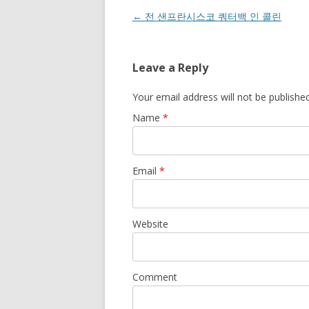
Post navigation
←
전 샌프란시스코 쿼터백 인 콜린
Leave a Reply
Your email address will not be publishe
Name
*
Email
*
Website
Comment