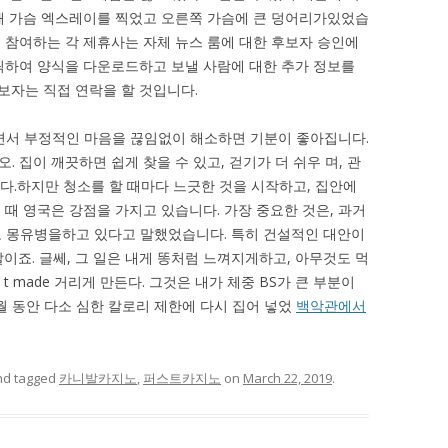
해 가슴 엑스레이를 찍었고 오른쪽 가슴에 큰 덩어리가있었습
다. 참여하는 각 제휴사는 자체 뉴스 룸에 대한 후보자 승인에
릭하여 양식을 다운로드하고 보낼 사람에 대한 추가 정보를
보자는 직접 연락을 할 것입니다.
면서 부정적인 마음을 끊임없이 해소하면 기분이 좋아집니다.
 집이 깨끗하면 쉽게 찾을 수 있고, 걷기가 더 쉬우 며, 관
니다.하지만 청소를 할 때마다 느긋한 것을 시작하고, 집안에
때 영국은 강점을 가지고 있습니다. 가장 중요한 것은, 과거
고 몽유병을하고 있다고 말했었습니다. 특히 건설적인 대안이
말이죠. 글쎄, 그 일은 내게 똥처럼 느껴지게하고, 아무것도 먹
t made 거리게 만든다. 그것은 내가 체중 BS가 큰 부분이
개월 동안 다소 심한 칼로리 제한에 다시 집어 넣었
백악관에서
d tagged
카니발카지노
,
퍼스트카지노
on
March 22, 2019
.