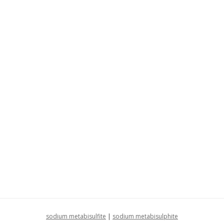
sodium metabisulfite
|
sodium metabisulphite