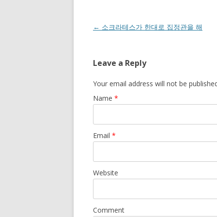
Post navigation
←
소크라테스가 한대로 집정관을 해
Leave a Reply
Your email address will not be publishe
Name
*
Email
*
Website
Comment