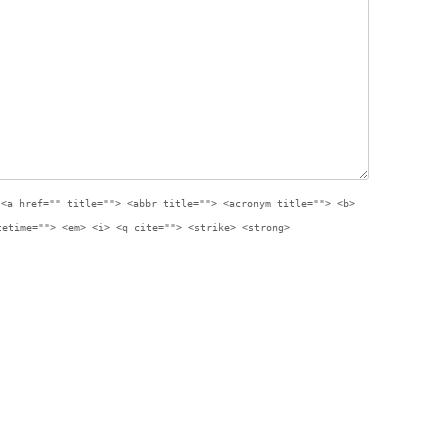
:
<a href="" title=""> <abbr title=""> <acronym title=""> <b>
tetime=""> <em> <i> <q cite=""> <strike> <strong>