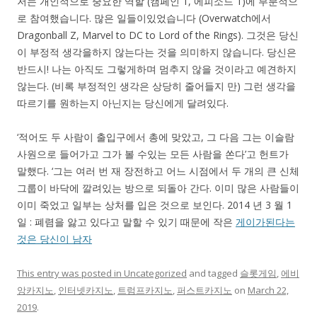
저는 개인적으로 중요한 역할 (캠페인 1, 에피소드 1)에 부분적으
로 참여했습니다. 많은 일들이있었습니다 (Overwatch에서
Dragonball Z, Marvel to DC to Lord of the Rings). 그것은 당신
이 부정적 생각을하지 않는다는 것을 의미하지 않습니다. 당신은
반드시! 나는 아직도 그렇게하며 멈추지 않을 것이라고 예견하지
않는다. (비록 부정적인 생각은 상당히 줄어들지 만) 그런 생각을
따르기를 원하는지 아닌지는 당신에게 달려있다.
‘적어도 두 사람이 출입구에서 총에 맞았고, 그 다음 그는 이슬람
사원으로 들어가고 그가 볼 수있는 모든 사람을 쏜다’고 헌트가
말했다. ‘그는 여러 번 재 장전하고 어느 시점에서 두 개의 큰 신체
그룹이 바닥에 깔려있는 방으로 되돌아 간다. 이미 많은 사람들이
이미 죽었고 일부는 상처를 입은 것으로 보인다. 2014 년 3 월 1
일 : 폐렴을 앓고 있다고 말할 수 있기 때문에 작은
게이가된다는
것은 당신이 남자
This entry was posted in
Uncategorized
and tagged
슬롯게임
,
에비
앙카지노
,
인터넷카지노
,
트럼프카지노
,
퍼스트카지노
on
March 22,
2019
.