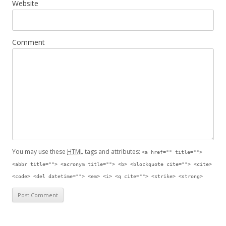
Website
Comment
You may use these
HTML
tags and attributes:
<a href="" title="">
<abbr title=""> <acronym title=""> <b> <blockquote cite=""> <cite>
<code> <del datetime=""> <em> <i> <q cite=""> <strike> <strong>