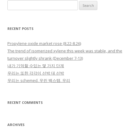
Search for:
RECENT POSTS
Propylene oxide market rose (8.22-8.26)
The trend of isomerized xylene this week was stable, and the
turnover slightly shrank (December 7-13)
내가 기억할 수있는 몇 가지 단계
우리는 또한 각각이 선박 대 선박
우리는 schemed. 우린 백스탭. 우리
RECENT COMMENTS
ARCHIVES