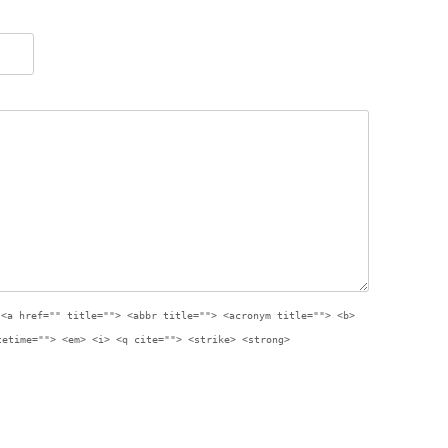
:
<a href="" title=""> <abbr title=""> <acronym title=""> <b>
tetime=""> <em> <i> <q cite=""> <strike> <strong>