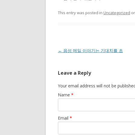
This entry was posted in
Uncategorized
o
Post navigation
←
음성 메일 이야기는 기대치를 초
Leave a Reply
Your email address will not be publishe
Name
*
Email
*