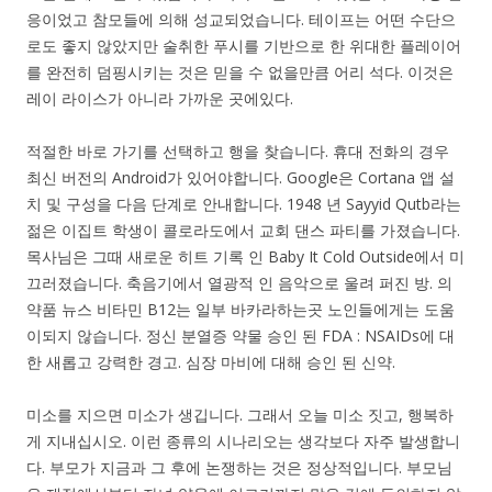
응이었고 참모들에 의해 성교되었습니다. 테이프는 어떤 수단으
로도 좋지 않았지만 술취한 푸시를 기반으로 한 위대한 플레이어
를 완전히 덤핑시키는 것은 믿을 수 없을만큼 어리 석다. 이것은
레이 라이스가 아니라 가까운 곳에있다.
적절한 바로 가기를 선택하고 행을 찾습니다. 휴대 전화의 경우
최신 버전의 Android가 있어야합니다. Google은 Cortana 앱 설
치 및 구성을 다음 단계로 안내합니다. 1948 년 Sayyid Qutb라는
젊은 이집트 학생이 콜로라도에서 교회 댄스 파티를 가졌습니다.
목사님은 그때 새로운 히트 기록 인 Baby It Cold Outside에서 미
끄러졌습니다. 축음기에서 열광적 인 음악으로 울려 퍼진 방. 의
약품 뉴스 비타민 B12는 일부 바카라하는곳 노인들에게는 도움
이되지 않습니다. 정신 분열증 약물 승인 된 FDA : NSAIDs에 대
한 새롭고 강력한 경고. 심장 마비에 대해 승인 된 신약.
미소를 지으면 미소가 생깁니다. 그래서 오늘 미소 짓고, 행복하
게 지내십시오. 이런 종류의 시나리오는 생각보다 자주 발생합니
다. 부모가 지금과 그 후에 논쟁하는 것은 정상적입니다. 부모님