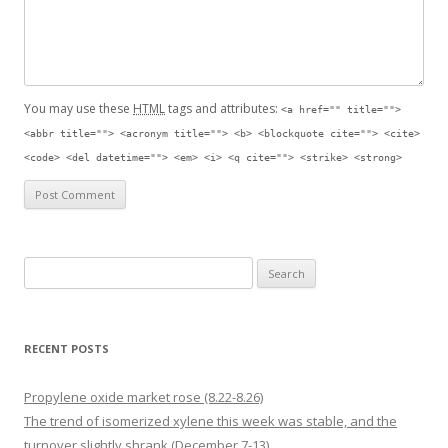
You may use these
HTML
tags and attributes:
<a href="" title="">
<abbr title=""> <acronym title=""> <b> <blockquote cite=""> <cite>
<code> <del datetime=""> <em> <i> <q cite=""> <strike> <strong>
Search for:
RECENT POSTS
Propylene oxide market rose (8.22-8.26)
The trend of isomerized xylene this week was stable, and the
turnover slightly shrank (December 7-13)