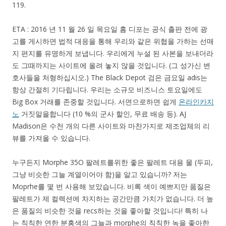
119.
ETA : 2016 년 11 월 26 일 목요일 홈 디포는 공식 출판 전에 광
고를 게시하면 법적 대응을 통해 우리와 같은 위협을 가하는 선매
지 편지를 유명하게 보냅니다. 우리에게 누설 된 사본을 보내더라
도 그때까지는 사이트에 올려 놓지 않을 것입니다. (그 성가신 변
호사들을 처형하십시오.) The Black Depot 검은 금요일 adis는
항상 간절히 기다립니다. 우리는 소규모 비즈니스 토요일에도
Big Box 거래를 존중할 것입니다. 서면으로하면 쉽게
온라인카지
노
거짓말을합니다 (10 %의 군사 할인, 무료 배송 등). AJ
Madison은 수천 개의 다른 사이트와 마찬가지로 제조업체의 리
뷰를 가져올 수 있습니다.
누구든지 Morphe 35O 팔레트를위한 좋은 팔레트 대용 물 (두피,
그냥 비슷한 그늘 계열이어야 함)을 알고 있습니까? 저는
Moprhe를 몇 번 사용해 보았습니다. 비록 색이 예쁘지만 품질은
팔레트가 제 컬렉션에 차지하는 공간만큼 가치가 없습니다. 더 높
은 품질의 비슷한 것을 recs하는 것을 좋아할 것입니다! 특히 나
는 칙칙한 연한 분홍색의 그늘과 morphe의 칙칙한 녹을 좋아한