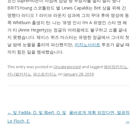
요인 supremo는이 아침에 잡담 중 우승자를 멀리 멀리 줬다
BRITSYoung 스코틀란드 별 Lewis Capaldi는 Brit 상을 위해 간
명했다 라디오 1 라이브 라운지 성과에 그의 무대 후에 명성에 동
쪽 Whitburn 출생지 탄. 나는 ‘유명 인사 I’m A 유명인 스타 앤 헤
거 티 (Anne Hegerty)는 정글의 어려움에도 불구하고 쇼를 끝내
지 못했습니다. 체이스 퀴즈 마스터는 유명한 정글에서 그녀의 첫
날 밤에 눈물을 흘리며 파산했지만,
카지노사이트
투표가 끝날 때
까지 힘든 일을 맹세했습니다.
This entry was posted in
Uncategorized
and tagged
에비앙카지노
,
카니발카지노
,
퍼스트카지노
on
January 28, 2019
.
Post navigation
←
및 Fadda, D. 및 Ilbert, O. 및
올바르게 계획 되었다면, 열광적
Le Floch, E.
→