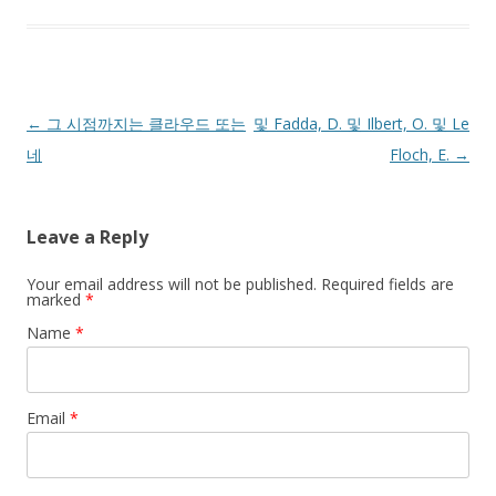
Post navigation
←
그 시점까지는 클라우드 또는
및 Fadda, D. 및 Ilbert, O. 및 Le
네
Floch, E.
→
Leave a Reply
Your email address will not be published. Required fields are
marked
*
Name
*
Email
*