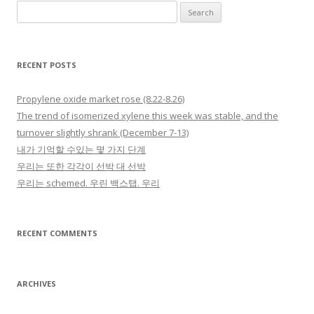
Search for:
RECENT POSTS
Propylene oxide market rose (8.22-8.26)
The trend of isomerized xylene this week was stable, and the
turnover slightly shrank (December 7-13)
내가 기억할 수있는 몇 가지 단계
우리는 또한 각각이 선박 대 선박
우리는 schemed. 우린 백스탭. 우리
RECENT COMMENTS
ARCHIVES